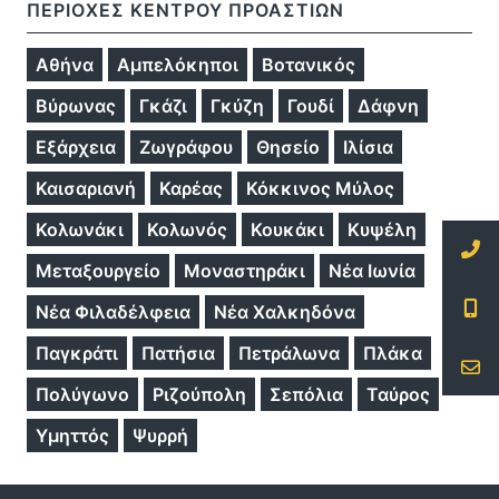
ΠΕΡΙΟΧΕΣ ΚΕΝΤΡΟΥ ΠΡΟΑΣΤΙΩΝ
Αθήνα
Αμπελόκηποι
Βοτανικός
Βύρωνας
Γκάζι
Γκύζη
Γουδί
Δάφνη
Εξάρχεια
Ζωγράφου
Θησείο
Ιλίσια
Καισαριανή
Καρέας
Κόκκινος Μύλος
Κολωνάκι
Κολωνός
Κουκάκι
Κυψέλη
Μεταξουργείο
Μοναστηράκι
Νέα Ιωνία
Νέα Φιλαδέλφεια
Νέα Χαλκηδόνα
Παγκράτι
Πατήσια
Πετράλωνα
Πλάκα
Πολύγωνο
Ριζούπολη
Σεπόλια
Ταύρος
Υμηττός
Ψυρρή