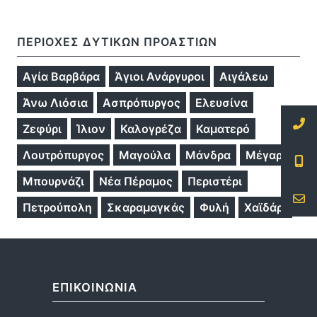
ΠΕΡΙΟΧΕΣ ΔΥΤΙΚΩΝ ΠΡΟΑΣΤΙΩΝ
Aγία Βαρβάρα
Άγιοι Ανάργυροι
Αιγάλεω
Άνω Λιόσια
Ασπρόπυργος
Ελευσίνα
Ζεφύρι
Ίλιον
Καλογρέζα
Καματερό
Λουτρόπυργος
Μαγούλα
Μάνδρα
Μέγαρα
Μπουρνάζι
Νέα Πέραμος
Περιστέρι
Πετρούπολη
Σκαραμαγκάς
Φυλή
Χαϊδάρι
ΕΠΙΚΟΙΝΩΝΙΑ