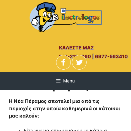
Μετάβαση
σε
περιεχόμενο
ΚΑΛΕΣΤΕ ΜΑΣ
210-2139760 | 6977-563410
Ηλεκτρολόγος
Νέα Πέραμος
Menu
Η Νέα Πέραμος αποτελεί μια από τις
περιοχές στην οποία καθημερινά οι κάτοικοι
μας καλούν
:
Είτε για να επισκευάσουμε κάποια